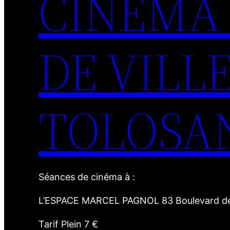
CINEMA 
DE VILL
TOLOSA
Séances de cinéma à :
L’ESPACE MARCEL PAGNOL 83 Boulevard des
Tarif Plein 7 €