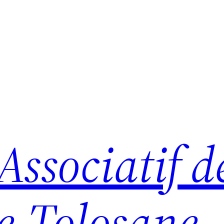
ssociatif d
e-Tolosane