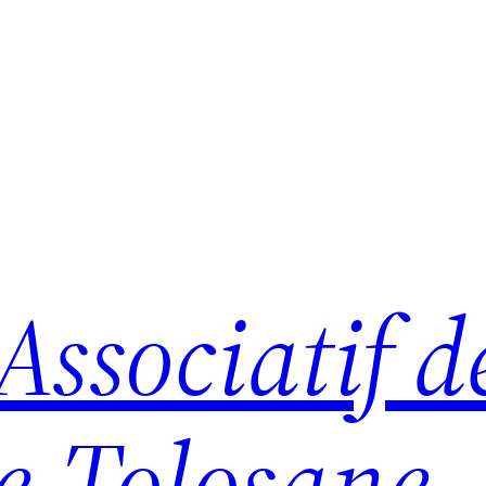
ssociatif d
e-Tolosane