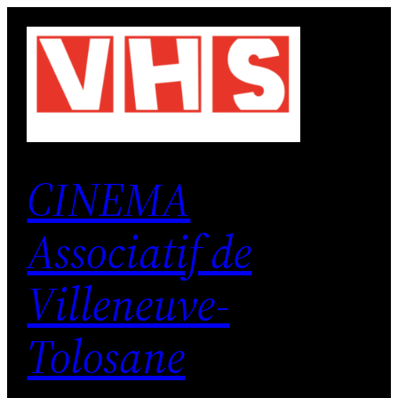
CINEMA
Associatif de
Villeneuve-
Tolosane